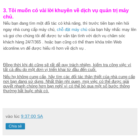
3. Tôi muốn có vài lời khuyên về dịch vụ quản trị máy
chủ.
Nếu bạn đang tìm một đối tác có khả năng, thì trước tiên bạn nên hỏi
ngay nhà cung cấp máy chủ,
chỗ đặt máy chủ
của bạn hãy nhấc may lên
và gọi cho chúng tôi để được tư vấn tận tình với dịch vụ chăm sóc
khách hàng 24/7/365 . hoặc bạn cũng có thể tham khỏa trên Web
idconline.vn để được hiểu rõ hơn về dịch vụ .
Đồng thời khi đó cũng sẽ rất dễ quy trách nhiệm, kiểm tra công việc vì
tất cả đều do một đơn vị triển khai từ đầu đến cuối.
Nếu họ không cung cấp, hãy tìm các đối tác thân thiết của nhà cung cấp
nơi bạn đang sử dụng. Nhất thân nhì quen, mọi việc có thể được giải
quyết nhanh chóng hơn bạn nghĩ vì có thể bỏ qua một số bước thông
thường bắt buộc phải có.
vào lúc
9:37:00 SA
Chia sẻ