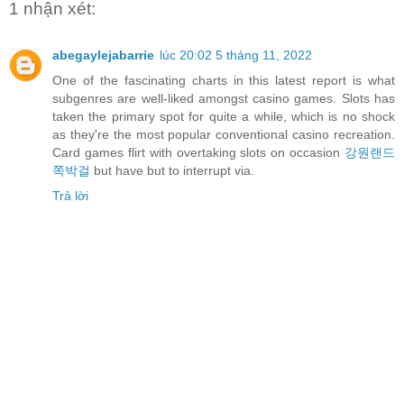
1 nhận xét:
abegaylejabarrie
lúc 20:02 5 tháng 11, 2022
One of the fascinating charts in this latest report is what
subgenres are well-liked amongst casino games. Slots has
taken the primary spot for quite a while, which is no shock
as they're the most popular conventional casino recreation.
Card games flirt with overtaking slots on occasion
강원랜드
쪽박걸
but have but to interrupt via.
Trả lời