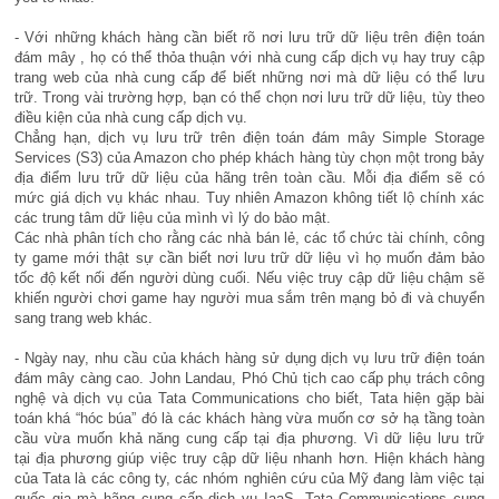
- Với những khách hàng cần biết rõ nơi lưu trữ dữ liệu trên điện toán
đám mây , họ có thể thỏa thuận với nhà cung cấp dịch vụ hay truy cập
trang web của nhà cung cấp để biết những nơi mà dữ liệu có thể lưu
trữ. Trong vài trường hợp, bạn có thể chọn nơi lưu trữ dữ liệu, tùy theo
điều kiện của nhà cung cấp dịch vụ.
Chẳng hạn, dịch vụ lưu trữ trên điện toán đám mây Simple Storage
Services (S3) của Amazon cho phép khách hàng tùy chọn một trong bảy
địa điểm lưu trữ dữ liệu của hãng trên toàn cầu. Mỗi địa điểm sẽ có
mức giá dịch vụ khác nhau. Tuy nhiên Amazon không tiết lộ chính xác
các trung tâm dữ liệu của mình vì lý do bảo mật.
Các nhà phân tích cho rằng các nhà bán lẻ, các tổ chức tài chính, công
ty game mới thật sự cần biết nơi lưu trữ dữ liệu vì họ muốn đảm bảo
tốc độ kết nối đến người dùng cuối. Nếu việc truy cập dữ liệu chậm sẽ
khiến người chơi game hay người mua sắm trên mạng bỏ đi và chuyển
sang trang web khác.
- Ngày nay, nhu cầu của khách hàng sử dụng dịch vụ lưu trữ điện toán
đám mây càng cao. John Landau, Phó Chủ tịch cao cấp phụ trách công
nghệ và dịch vụ của Tata Communications cho biết, Tata hiện gặp bài
toán khá “hóc búa” đó là các khách hàng vừa muốn cơ sở hạ tầng toàn
cầu vừa muốn khả năng cung cấp tại địa phương. Vì dữ liệu lưu trữ
tại địa phương giúp việc truy cập dữ liệu nhanh hơn. Hiện khách hàng
của Tata là các công ty, các nhóm nghiên cứu của Mỹ đang làm việc tại
quốc gia mà hãng cung cấp dịch vụ IaaS. Tata Communications cung