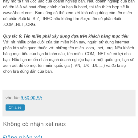
hay mô tả tính độc đáo của doanh nghiệp bạn. Nếu doanh nghiệp của bạn
có tên là A và hoạt động chính của bạn là hotel, thì tên thích hợp sẽ là
www.Ahotel.com. Bạn cũng có thể xem xét khả năng dùng các tên miền
có phần đuôi là .BIZ, .INFO nếu không tìm được tên có phần đuôi
.COM,.NET,.ORG.
Quy tắc 6: Tên miền phải xây dựng dựa trên khách hàng mục tiêu
Với rất nhiều phần đuôi của tên miền hiện nay, nguời sử dụng interrnet
phần lớn vẫn quen thuộc với những tên miền .com, .net, .org. Nếu khách
hàng mục tiêu của bạn là toàn cầu, tên miền .COM, .NET sẽ có lợi cho
bạn. Nếu bạn muốn nhấn mạnh doanh nghiệp bạn ở một quốc gia, bạn sẽ
xem xét để có một tên miền quốc gia ( .VN, .UK, .DE,...) và đó là sự
chọn lựa đúng đắn của bạn.
vào lúc
9:50:00 SA
Chia sẻ
Không có nhận xét nào:
Đăng nhận xét