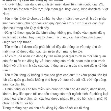
- Khuyến khích sử dụng rộng rãi tên miền dưới tên miền quốc gia .VN.
Ưu tiên những tên miền trực tiếp tham gia hoạt động, kinh doanh tại Việt
Nam.
- Tên miền là do tổ chức, cá nhân tự chọn, tuân theo quy định của pháp
luật hiện hành, phù hợp với các quy định về sở hữu trí tuệ và các quy
định nêu trong bản Quy định này.
- Đăng ký theo nguyên tắc bình đẳng, không phụ thuộc vào người đăng
ký là một cá nhân hay một tổ chức. Tổ chức, cá nhân đăng ký trước
được xét cấp trước.
- Tên miền chỉ được cấp phát khi có đầy đủ thông tin về máy chủ tên
miền mà nó được đặt hoặc tên miền đích mà nó trỏ tới.
- Tổ chức, cá nhân xin đăng ký tên miền phải giải thích rõ mối liên quan
của tên miền xin đăng ký với hoạt động của mình, hoàn toàn chịu trách
nhiệm về tính chính xác của các thông tin cung cấp cho nơi đăng ký tên
miền.
- Tên miền đăng ký không được bao gồm các cụm từ xâm phạm đến lợi
ích của quốc gia hoặc không phù hợp với đạo đức xã hội, với nếp sống,
văn hóa dân tộc.
- Tránh đăng ký các tên miền liên quan tới tên các địa danh, danh nhân,
lãnh tụ hay liên quan tới các tên chung của một ngành kinh tế, chủng loại
hàng hóa, sản phẩm, tên các loại dược phẩm, tổ chức liên chính phủ, tổ
chức chính trị, xã hội.
Trong trường hợp có nhu cầu đăng ký cần có sở cứ rõ ràng.