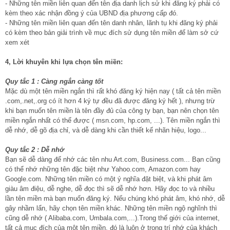
- Những tên miền liên quan đến tên địa danh lịch sử khi đăng ký phải có
kèm theo xác nhận đồng ý của UBND địa phương cấp đó.
- Những tên miền liên quan đến tên danh nhân, lãnh tụ khi đăng ký phải
có kèm theo bản giải trình về mục đích sử dụng tên miền để làm sở cứ
xem xét
4, Lời khuyên khi lựa chọn tên miền:
Quy tắc 1 : Càng ngắn càng tốt
Mặc dù một tên miền ngắn thì rất khó đăng ký hiện nay ( tất cả tên miền
.com,.net,.org có ít hơn 4 ký tự đều đã được đăng ký hết ), nhưng trừ
khi bạn muốn tên miền là tên đầy đủ của công ty bạn, bạn nên chọn tên
miền ngắn nhất có thể được ( msn.com, hp.com, ...). Tên miền ngắn thì
dễ nhớ, dễ gõ địa chỉ, và dễ dàng khi cần thiết kế nhãn hiệu, logo...
Quy tắc 2 : Dễ nhớ
Bạn sẽ dễ dàng để nhớ các tên nhu Art.com, Business.com... Bạn cũng
có thể nhớ những tên đặc biệt như Yahoo.com, Amazon.com hay
Google.com. Những tên miền có một ý nghĩa đặt biệt, và khi phát âm
giàu âm điệu, dễ nghe, dễ đọc thì sẽ dễ nhớ hơn. Hãy đọc to và nhiều
lần tên miền mà bạn muốn đăng ký. Nếu chúng khó phát âm, khó nhớ, dễ
gây nhầm lẩn, hãy chọn tên miền khác. Những tên miền ngộ nghĩnh thì
cũng dễ nhớ ( Alibaba.com, Umbala.com,...).Trong thế giới của internet,
tất cả mục đích của một tên miền, đó là luôn ở trong trí nhớ của khách