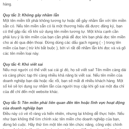
hàng.
Quy tắc 3: Không gây nhầm lẫn
Một tên miền tốt phải không tương tự hoặc dễ gây nhầm lẫn với tên miền
sẵn có. Nếu tên miền sẵn có là một thương hiệu đã được đăng ký, bạn
có thể gặp rắc rối khi sử dụng tên miền tương tự. Một khía cạnh cần
phải lưu ý là tên miền của bạn cần phải dễ đọc khi bạn phải đọc tên miền
cho ai đó qua điện thoại. Đừng dùng các dấu gạch ngang ( - ) trong tên
miền của bạn ( trừ khi bắt buộc ), bởi vì rất dễ nhầm lẫn khi đọc và và gõ
các tên miền loại này.
Quy tắc 4: Khó viết sai
Nếu mọi người có thể viết sai cái gì đó, họ sẽ viết sai! Tên miền càng dài
và càng phức tạp thì càng nhiều khả năng bị viết sai. Nếu tên miền của
doanh nghiệp bạn dài hoặc rắc rối, bạn sẽ mất đi nhiều khách hàng. Một
số kẻ sẽ lợi dụng sự nhầm lẫn của người truy cập khi gõ sai một địa chỉ
của để chỉ đến một website khác.
Quy tắc 5: Tên miền phải liên quan đến tên hoặc lĩnh vực hoạt động
của doanh nghiệp bạn
Điều này có vẻ rõ ràng và hiển nhiên, nhưng lại không dễ thực hiện. Nếu
như bạn không thể tìm chính xác tên miền cho doanh nghiệp của bạn,
đừng bỏ cuộc. Hãy thử tìm một tên nói lên chức năng, công việc chính