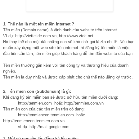
1, Thế nào là một tên miền Internet ?
Tên miền (Domain name) là định danh của website trên Internet.
Ví dụ: http://viettelidc.com.vn, http://www.vtdc.net ...
Nó thay thế cho một dải những con số khó nhớ gọi là địa chỉ IP. Nếu bạn
muốn xây dựng một web site trên internet thì đăng ký tên miền là việc
đầu tiên cần làm, tên miền giúp khách hàng dễ tìm đến website của bạn
Tên miền thường gắn kèm với tên công ty và thương hiệu của doanh
nghiệp.
Tên miền là duy nhất và được cấp phát cho chủ thể nào đăng ký trước.
2, Tên miền con (Subdomain) là gì:
Khi đăng ký tên miền bạn sẽ được sở hữu tên miền dưới dạng:
http://tenmien.com hoặc http://tenmien.com.vn
Tên miền con của các tên miền trên có dạng:
http://tenmiencon.tenmien.com hoặc
http://tenmiencon.tenmien.com.vn
ví dụ: http://mail.google.com
3, Một số nguyên tắc đăng ký tên miền: