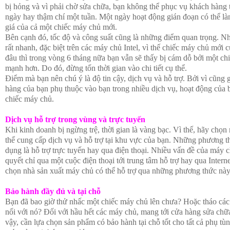
bị hỏng và vì phải chờ sửa chữa, bạn không thể phục vụ khách hàng 
ngày hay thậm chí một tuần. Một ngày hoạt động gián đoạn có thể l
giá của cả một chiếc máy chủ mới.
Bên cạnh đó, tốc độ và công suất cũng là những điểm quan trọng. N
rất nhanh, đặc biệt trên các máy chủ Intel, vì thế chiếc máy chủ mới 
đâu thì trong vòng 6 tháng nữa bạn vẫn sẽ thấy bị cám dỗ bởi một c
mạnh hơn. Do đó, đừng tốn thời gian vào chi tiết cụ thể.
Điểm mà bạn nên chú ý là độ tin cậy, dịch vụ và hỗ trợ. Bởi vì cũng
hàng của bạn phụ thuộc vào bạn trong nhiều dịch vụ, hoạt động của 
chiếc máy chủ.
Dịch vụ hỗ trợ trong vùng và trực tuyến
Khi kinh doanh bị ngừng trệ, thời gian là vàng bạc. Vì thế, hãy chọn
thể cung cấp dịch vụ và hỗ trợ tại khu vực của bạn. Những phương t
dụng là hỗ trợ trực tuyến hay qua điện thoại. Nhiều vấn đề của máy c
quyết chỉ qua một cuộc điện thoại tới trung tâm hỗ trợ hay qua Intern
chọn nhà sản xuất máy chủ có thể hỗ trợ qua những phương thức này
Bảo hành đầy đủ và tại chỗ
Bạn đã bao giờ thử nhấc một chiếc máy chủ lên chưa? Hoặc tháo các
nối với nó? Đối với hầu hết các máy chủ, mang tới cửa hàng sửa chữa
vậy, cần lựa chọn sản phẩm có bảo hành tại chỗ tốt cho tất cả phụ tùn