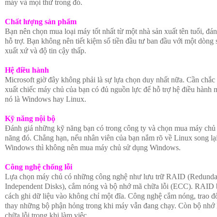
máy và mọi thứ trong đó.
Chất lượng sản phẩm
Bạn nên chọn mua loại máy tốt nhất từ một nhà sản xuất tên tuổi, đán
hỗ trợ. Bạn không nên tiết kiệm số tiền đầu tư ban đầu với một dòn
xuất xứ và độ tin cậy thấp.
Hệ điều hành
Microsoft giờ đây không phải là sự lựa chọn duy nhất nữa. Cần chắc
xuất chiếc máy chủ của bạn có đủ nguồn lực để hỗ trợ hệ điều hành 
nó là Windows hay Linux.
Kỹ năng nội bộ
Đánh giá những kỹ năng bạn có trong công ty và chọn mua máy chủ 
năng đó. Chẳng hạn, nếu nhân viên của bạn nắm rõ về Linux song lại
Windows thì không nên mua máy chủ sử dụng Windows.
Công nghệ chống lỗi
Lựa chọn máy chủ có những công nghệ như lưu trữ RAID (Redundan
Independent Disks), cắm nóng và bộ nhớ mã chữa lỗi (ECC). RAID b
cách ghi dữ liệu vào không chỉ một đĩa. Công nghệ cắm nóng, trao 
thay những bộ phận hỏng trong khi máy vẫn đang chạy. Còn bộ nhớ
chữa lỗi trong khi làm việc.