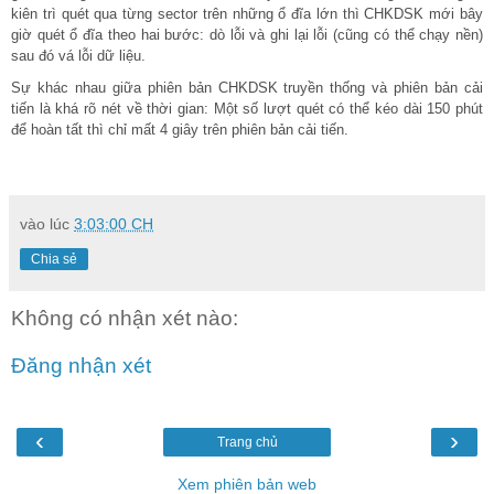
kiên trì quét qua từng sector trên những ổ đĩa lớn thì CHKDSK mới bây
giờ quét ổ đĩa theo hai bước: dò lỗi và ghi lại lỗi (cũng có thể chạy nền)
sau đó vá lỗi dữ liệu.
Sự khác nhau giữa phiên bản CHKDSK truyền thống và phiên bản cải
tiến là khá rõ nét về thời gian: Một số lượt quét có thể kéo dài 150 phút
để hoàn tất thì chỉ mất 4 giây trên phiên bản cải tiến.
vào lúc
3:03:00 CH
Chia sẻ
Không có nhận xét nào:
Đăng nhận xét
‹
›
Trang chủ
Xem phiên bản web