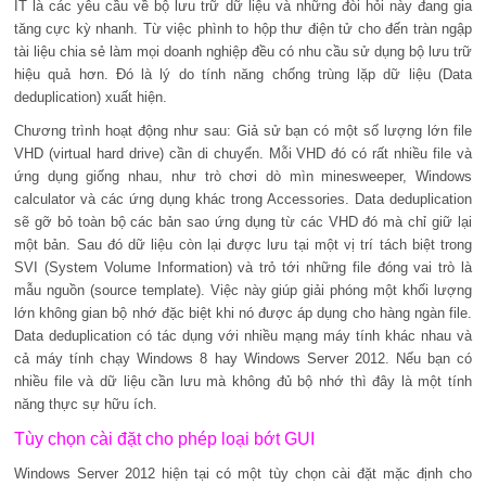
IT là các yêu cầu về bộ lưu trữ dữ liệu và những đòi hỏi này đang gia
tăng cực kỳ nhanh. Từ việc phình to hộp thư điện tử cho đến tràn ngập
tài liệu chia sẻ làm mọi doanh nghiệp đều có nhu cầu sử dụng bộ lưu trữ
hiệu quả hơn. Đó là lý do tính năng chống trùng lặp dữ liệu (Data
deduplication) xuất hiện.
Chương trình hoạt động như sau: Giả sử bạn có một số lượng lớn file
VHD (virtual hard drive) cần di chuyển. Mỗi VHD đó có rất nhiều file và
ứng dụng giống nhau, như trò chơi dò mìn minesweeper, Windows
calculator và các ứng dụng khác trong Accessories. Data deduplication
sẽ gỡ bỏ toàn bộ các bản sao ứng dụng từ các VHD đó mà chỉ giữ lại
một bản. Sau đó dữ liệu còn lại được lưu tại một vị trí tách biệt trong
SVI (System Volume Information) và trỏ tới những file đóng vai trò là
mẫu nguồn (source template). Việc này giúp giải phóng một khối lượng
lớn không gian bộ nhớ đặc biệt khi nó được áp dụng cho hàng ngàn file.
Data deduplication có tác dụng với nhiều mạng máy tính khác nhau và
cả máy tính chạy Windows 8 hay Windows Server 2012. Nếu bạn có
nhiều file và dữ liệu cần lưu mà không đủ bộ nhớ thì đây là một tính
năng thực sự hữu ích.
Tùy chọn cài đặt cho phép loại bớt GUI
Windows Server 2012 hiện tại có một tùy chọn cài đặt mặc định cho