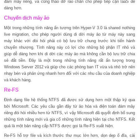
đám mây riêng, và cũng tháo dỡ rào chắn cho phép tiếp cận IaaS dễ
dàng hơn.
Chuyển dịch máy ảo
Một trong những tính năng ấn tượng trên Hyper-V 3.0 là shared nothing
live migration, cho phép người dùng di dời máy ảo từ máy này sang
máy khác với đòi hỏi phải có bộ lưu trữ chung trước khi tiến hành
chuyển nhượng. Tính năng này có lợi cho những bộ phận IT nhỏ và
giúp dễ dàng hơn khi di dời các máy ảo mà không cần bộ lưu trữ chia
sẻ đắt tiền. Đây là một trong những tính năng rất ấn tượng trong
Windows Server 2012 và giúp cho các phòng ban IT vừa và nhỏ trở nên
nhạy bén và phản ứng nhanh hơn đối với các nhu cầu của doanh nghiệp
và khách hàng.
Re-FS
Định dạng file hệ thống NTFS đã được sử dụng hơn một thập kỷ qua
bởi Microsoft. Các yêu cầu gần đây từ ảo hóa và điện toán đám mây
riêng đòi hỏi nhiều hơn từ NTFS, vì vậy Microsoft đã quyết định bổ sung
những tính năng mới và gia cố những tính năng hiện tại cho NTFS. Kết
quả là một bản nâng cấp NTFS được gọi là Re-FS xuất hiện.
Re-FS hỗ trợ file và kích thước thư mục lớn hơn, dọn dẹp ổ đĩa, cải