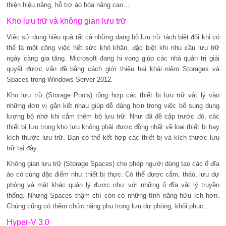
thiện hiệu năng, hỗ trợ ảo hóa nâng cao…
Kho lưu trữ và không gian lưu trữ
Việc sử dụng hiệu quả tất cả những dạng bộ lưu trữ tách biệt đôi khi có
thể là một công việc hết sức khó khăn, đặc biệt khi nhu cầu lưu trữ
ngày càng gia tăng. Microsoft đang hi vọng giúp các nhà quản trị giải
quyết được vấn đề bằng cách giới thiệu hai khái niệm Storages và
Spaces trong Windows Server 2012.
Kho lưu trữ (Storage Pools) tổng hợp các thiết bị lưu trữ vật lý vào
những đơn vị gắn kết nhau giúp dễ dàng hơn trong việc bổ sung dung
lượng bộ nhớ khi cắm thêm bộ lưu trữ. Như đã đề cập trước đó, các
thiết bị lưu trong kho lưu không phải được đồng nhất về loại thiết bị hay
kích thước lưu trữ. Bạn có thể kết hợp các thiết bị và kích thước lưu
trữ tại đây.
Không gian lưu trữ (Storage Spaces) cho phép người dùng tạo các ổ đĩa
ảo có cùng đặc điểm như thiết bị thực: Có thể được cắm, tháo, lưu dự
phòng và mặt khác quản lý được như với những ổ đĩa vật lý truyền
thống. Nhưng Spaces thậm chí còn có những tính năng hữu ích hơn.
Chúng cũng có thêm chức năng phụ trong lưu dự phòng, khôi phục…
Hyper-V 3.0