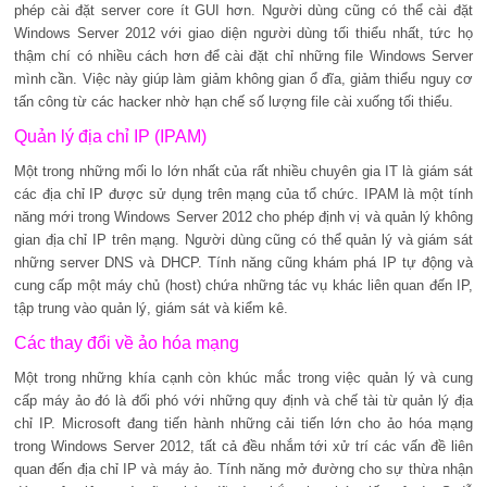
phép cài đặt server core ít GUI hơn. Người dùng cũng có thể cài đặt
Windows Server 2012 với giao diện người dùng tối thiểu nhất, tức họ
thậm chí có nhiều cách hơn để cài đặt chỉ những file Windows Server
mình cần. Việc này giúp làm giảm không gian ổ đĩa, giảm thiểu nguy cơ
tấn công từ các hacker nhờ hạn chế số lượng file cài xuống tối thiểu.
Quản lý địa chỉ IP (IPAM)
Một trong những mối lo lớn nhất của rất nhiều chuyên gia IT là giám sát
các địa chỉ IP được sử dụng trên mạng của tổ chức. IPAM là một tính
năng mới trong Windows Server 2012 cho phép định vị và quản lý không
gian địa chỉ IP trên mạng. Người dùng cũng có thể quản lý và giám sát
những server DNS và DHCP. Tính năng cũng khám phá IP tự động và
cung cấp một máy chủ (host) chứa những tác vụ khác liên quan đến IP,
tập trung vào quản lý, giám sát và kiểm kê.
Các thay đổi về ảo hóa mạng
Một trong những khía cạnh còn khúc mắc trong việc quản lý và cung
cấp máy ảo đó là đối phó với những quy định và chế tài từ quản lý địa
chỉ IP. Microsoft đang tiến hành những cải tiến lớn cho ảo hóa mạng
trong Windows Server 2012, tất cả đều nhắm tới xử trí các vấn đề liên
quan đến địa chỉ IP và máy ảo. Tính năng mở đường cho sự thừa nhận