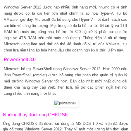
Windows Server 2012 được nạp nhiều tính năng mới, nhưng có lẽ tính
năng được coi là cải tiến lớn nhất chính là ảo hóa Hyper-V. Từ bỏ
VMware, giờ đây Microsoft đã bổ sung cho Hyper-V một danh sách các
cải tiến vô cùng ấn tượng. Một trong số đó là hỗ trợ tới 64 xử lý và 1TB
RAM trên máy ảo, cũng như hỗ trợ tới 320 bộ xử lý phần cứng mức
logic và 4TB RAM trên một máy chủ (host). Thông điệp là rất rõ ràng:
Microsoft đang làm mọi thứ có thể để đánh đổ vị trí của VMware, sự
chọn lựa nền tảng ảo hóa hàng đầu cho doanh nghiệp ở thời điểm này.
PowerShell 3.0
Microsoft hỗ trợ PowerShell trong Windows Server 2012. Hơn 2000 câu
lệnh PowerShell (cmdlet) được bổ sung cho phép nhà quản trị quản lý
môi trường Windows Server tốt hơn. Bản cập nhật mới nhất cũng cải
thiện khả năng truy cập Web, hẹn lịch, hỗ trợ các phiên ngắt kết nối
cùng nhiều tính năng mới khác.
Những thay đổi trong CHKDSK
Ứng dụng CHKDSK đã được sử dụng từ MS-DOS 1.0 và hiện đã được
gia cố trong Windows Server 2012. Thay vì mất một lượng lớn thời gian